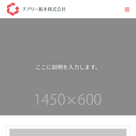
こ
こ
に
説
明
を
入
力
し
ま
す
。